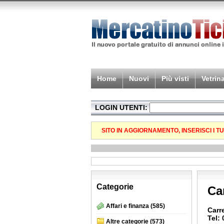
Home
Nuovi
Più visti
Vetrin
LOGIN UTENTI:
SITO IN AGGIORNAMENTO, INSERISCI I 
Categorie
Car
Affari e finanza
(585)
Carr
Tel:
Altre categorie
(573)