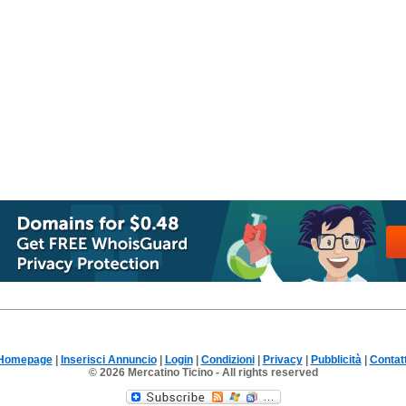
Homepage
|
Inserisci Annuncio
|
Login
|
Condizioni
|
Privacy
|
Pubblicità
|
Contatt
© 2026 Mercatino Ticino - All rights reserved