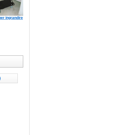
per ingrandire
i