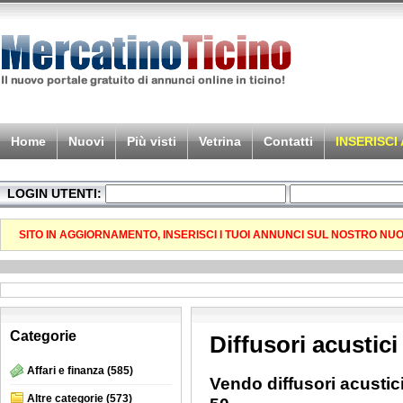
Home
Nuovi
Più visti
Vetrina
Contatti
INSERISCI
LOGIN UTENTI:
SITO IN AGGIORNAMENTO, INSERISCI I TUOI ANNUNCI SUL NOSTRO NU
Categorie
Diffusori acustici
Affari e finanza
(585)
Vendo diffusori acust
Altre categorie
(573)